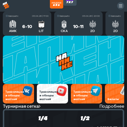
Завершён
05.04.26 | 17:00
Завершён
05.04.26 | 20:00
Завершён
6-10
10-11
АМК
LIT
СКА
2D
2D
Трансляции
Трансляции
Трансляции
и обзоры
и обзоры
и обзоры
матчей
матчей
матчей
Билеты
Турнирная сетка
Подробнее
1/4
1/2
1