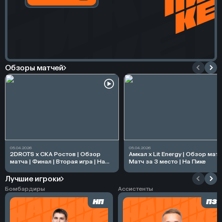
Обзоры матчей
05.04.2026
05.04.2026
2DROTS x СКА Ростов | Обзор
Амкал х Lit Energy | Обзор матч
матча | Финал | Вторая игра | На
Матч за 3 место | На Пике
Пике
Лучшие игроки
Бомбардиры
Ассистенты
НП
ПЗ