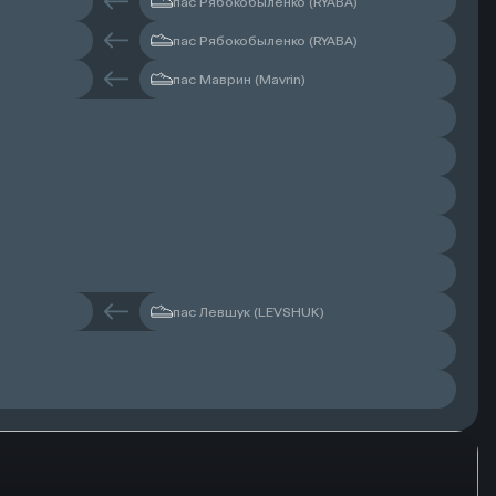
пас Рябокобыленко (RYABA)
пас Рябокобыленко (RYABA)
пас Маврин (Mavrin)
пас Левшук (LEVSHUK)