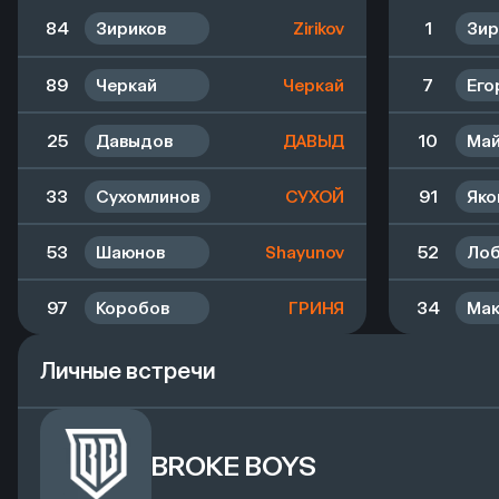
84
Зириков
Zirikov
1
Зир
89
Черкай
Черкай
7
Его
25
Давыдов
ДАВЫД
10
Май
33
Сухомлинов
СУХОЙ
91
Яко
53
Шаюнов
Shayunov
52
Лоб
97
Коробов
ГРИНЯ
34
Мак
27
Мингазов
Мингазов
Личные встречи
39
Гасанли
Гасанли
BROKE BOYS
6
Чёрный
ЧЁРНЫЙ