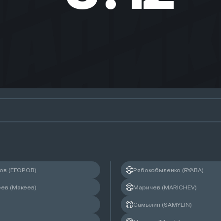
Тришин Илья
Помощник судьи
ов (ЕГОРОВ)
Рябокобыленко (RYABA)
Смольянинов Денис
ев (Макеев)
Маричев (MARICHEV)
Самылин (SAMYLIN)