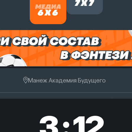
Манеж Академия Будущего
3
:
12