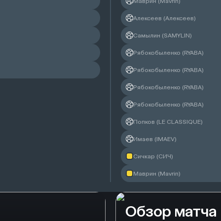
Маврин (Mavrin)
Алексеев (Алексеев)
Самылин (SAMYLIN)
Рябокобыленко (RYABA)
Рябокобыленко (RYABA)
Рябокобыленко (RYABA)
Рябокобыленко (RYABA)
Попков (LE CLASSIQUE)
Имаев (IMAEV)
Сичкар (СИЧ)
Маврин (Mavrin)
Обзор матча