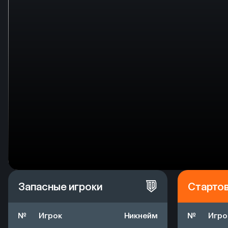
Запасные игроки
Старто
№
Игрок
Никнейм
№
Игро