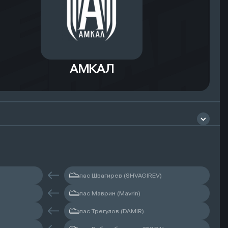
АМКАЛ
Филонов Иван
пас Швагирев (SHVAGIREV)
пас Маврин (Mavrin)
пас Трегулов (DAMIR)