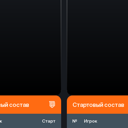
вый состав
Стартовый состав
к
Старт
№
Игрок