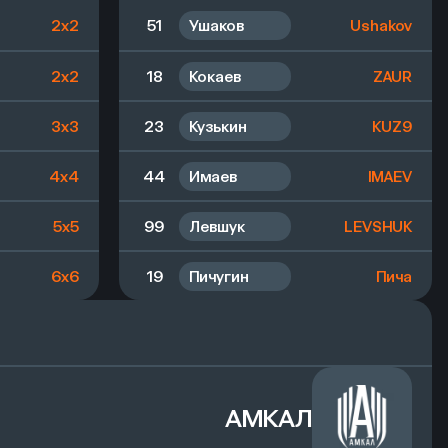
2x2
51
Ушаков
Ushakov
2x2
18
Кокаев
ZAUR
3x3
23
Кузькин
KUZ9
4x4
44
Имаев
IMAEV
5x5
99
Левшук
LEVSHUK
6x6
19
Пичугин
Пича
27
Дмитриев
DMITRIEV
30
Попков
LE CLASSIQUE
АМКАЛ
37
Маричев
MARICHEV