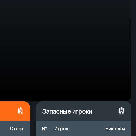
Запасные игроки
Старт
№
Игрок
Никнейм