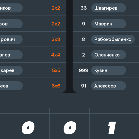
иков
2x2
66
Швагирев
ров
2x2
9
Маврин
рович
3x3
8
Рябокобыленко
влев
4x4
2
Оленченко
карев
5x5
999
Кузин
еев
6x6
91
Алексеев
0
0
1