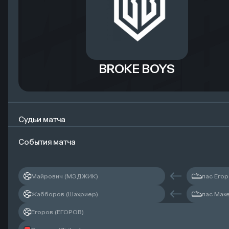
BROKE BOYS
Судьи матча
События матча
Главный судья
Майрович (МЭДЖИК)
пас Егор
Резервный судья
Жабборов (Шахриер)
пас Маке
Егоров (ЕГОРОВ)