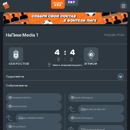
НаПике Media 1
11.02.26 | 17:00
4
:
4
3
:
2
СКА РОСТОВ
ЭГРИСИ
Манеж Академия Будущего
Судьи матча
События матча
Главный судья
Тришин Илья
Помощник судьи
Жилинский Дмитрий
Резервный судья
Филимонов Александр
Польшаков (АртПо)
Ушенко (Рональдо)
Чуперка (Чупа)
пас Ярусов (Ярусов)
пас Набабкин (Наба)
Ушенко (Рональдо)
Ofosu (Prince)
пас Егоров (Егоров)