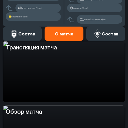
пас Чуперка (Чупа)
Косачев (Коса)
Набабкин (Наба)
пас Ибрагимов (Ибра)
Состав
О матче
Состав
Трансляция матча
Обзор матча