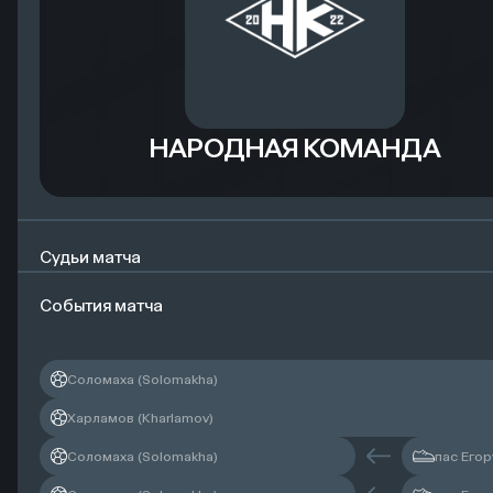
НАРОДНАЯ КОМАНДА
Судьи матча
События матча
Главный судья
Соломаха (Solomakha)
Резервный судья
Харламов (Kharlamov)
Соломаха (Solomakha)
пас Егор