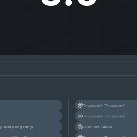
Чембулатов Максим
Помощник судьи
Писарский (Писарский)
Чалий Андрей
Писарский (Писарский)
ушкин (Oleg Oleg)
Симонов (SIMA)