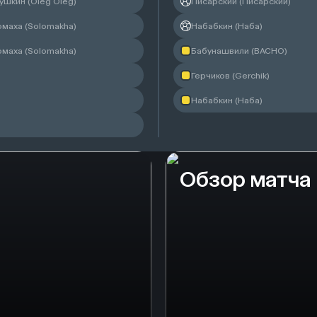
ушкин (Oleg Oleg)
Писарский (Писарский)
омаха (Solomakha)
Набабкин (Наба)
омаха (Solomakha)
Бабунашвили (BACHO)
Герчиков (Gerchik)
Набабкин (Наба)
Обзор матча