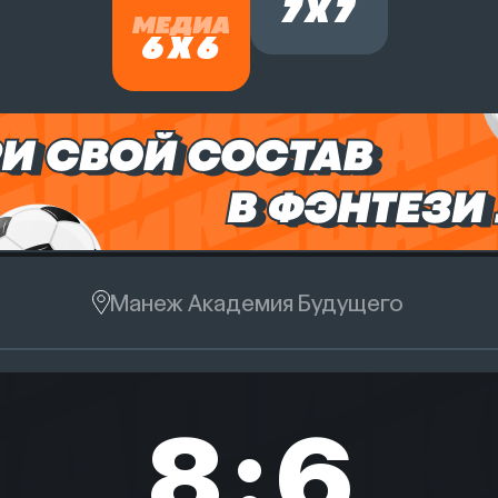
Манеж Академия Будущего
8
:
6