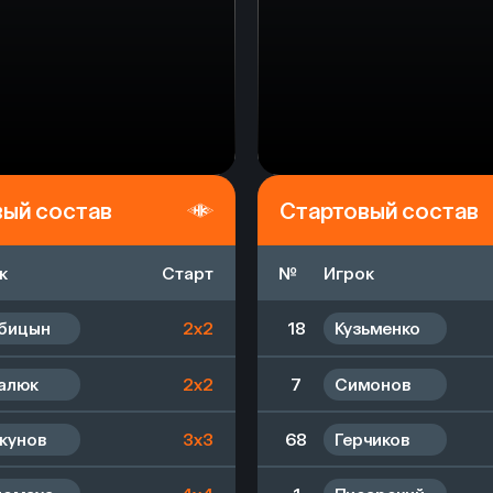
вый состав
Стартовый состав
к
Старт
№
Игрок
бицын
2x2
18
Кузьменко
алюк
2x2
7
Симонов
кунов
3x3
68
Герчиков