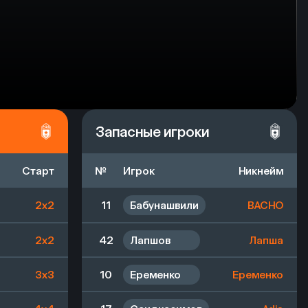
Запасные игроки
Старт
№
Игрок
Никнейм
2x2
11
Бабунашвили
BACHO
2x2
42
Лапшов
Лапша
3x3
10
Еременко
Еременко