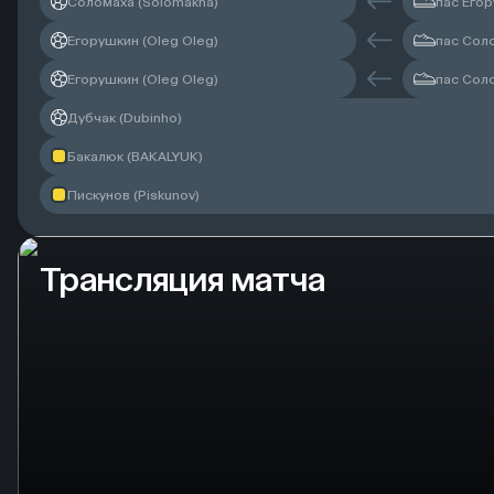
Соломаха (Solomakha)
пас Егор
Егорушкин (Oleg Oleg)
пас Сол
Егорушкин (Oleg Oleg)
пас Сол
Дубчак (Dubinho)
Бакалюк (BAKALYUK)
Пискунов (Piskunov)
Трансляция матча