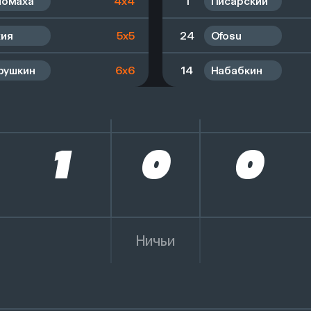
ломаха
4x4
1
Писарский
ия
5x5
24
Ofosu
рушкин
6x6
14
Набабкин
1
0
0
Ничьи