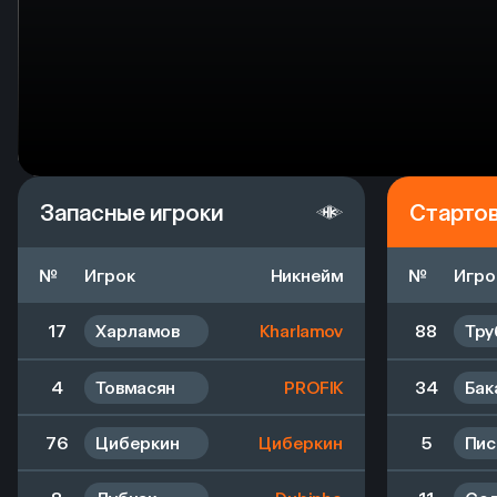
Запасные игроки
Старто
№
Игрок
Никнейм
№
Игро
17
Харламов
Kharlamov
88
Тру
4
Товмасян
PROFIK
34
Бак
76
Циберкин
Циберкин
5
Пис