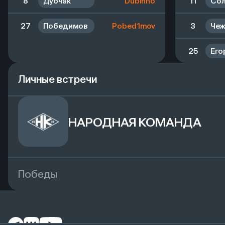
8
Дубчак
Dubinho
11
Со
27
Победимов
Pobed1mov
3
Чеж
25
Его
Личные встречи
НАРОДНАЯ КОМАНДА
Победы