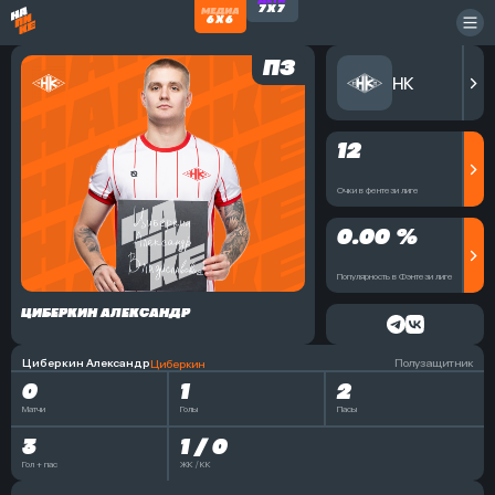
ПЗ
НК
12
Очки в фентези лиге
0.00 %
Популярность в Фэнтези лиге
ЦИБЕРКИН АЛЕКСАНДР
Циберкин Александр
Полузащитник
Циберкин
0
1
2
Матчи
Голы
Пасы
3
1 / 0
Гол + пас
ЖК / КК