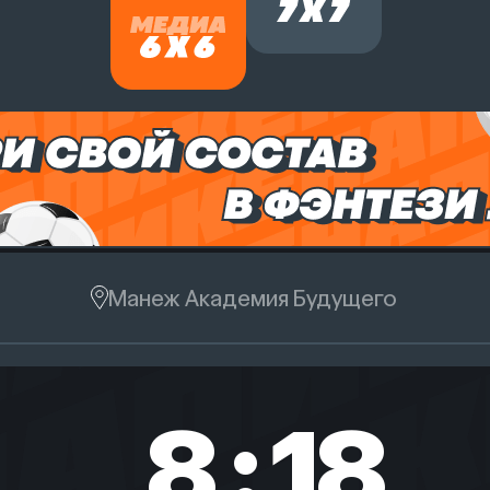
Манеж Академия Будущего
8
:
18