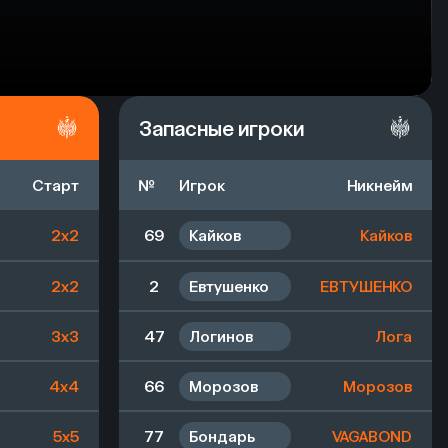
Запасные игроки
Старт
№
Игрок
Никнейм
2x2
69
Кайков
Кайков
2x2
2
Евтушенко
ЕВТУШЕНКО
3x3
47
Логинов
Лога
4x4
66
Морозов
Морозов
5x5
77
Бондарь
VAGABOND