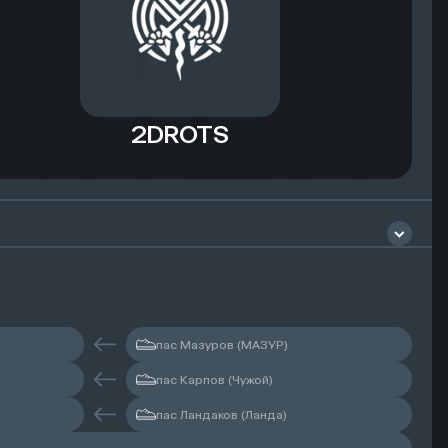
2DROTS
Чембулатов Максим
пас Мазуров (МАЗУР)
пас Карпов (Чужой)
пас Ландаков (Ланда)