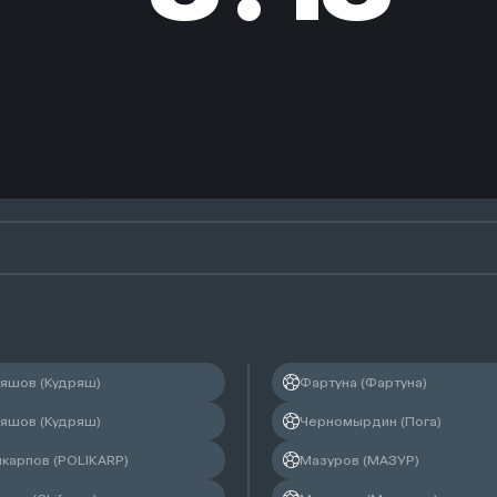
Филимонов Александр
Помощник судьи
ряшов (Кудряш)
Фартуна (Фартуна)
Чалий Андрей
ряшов (Кудряш)
Черномырдин (Пога)
икарпов (POLIKARP)
Мазуров (МАЗУР)