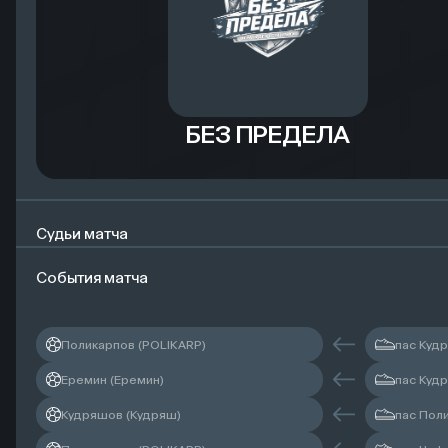
БЕЗ ПРЕДЕЛА
Судьи матча
События матча
Главный судья
Поликарпов (POLIKARP)
пас Куд
Резервный судья
Еремин (Еремин)
пас Куд
Кудряшов (Кудряш)
пас Пол