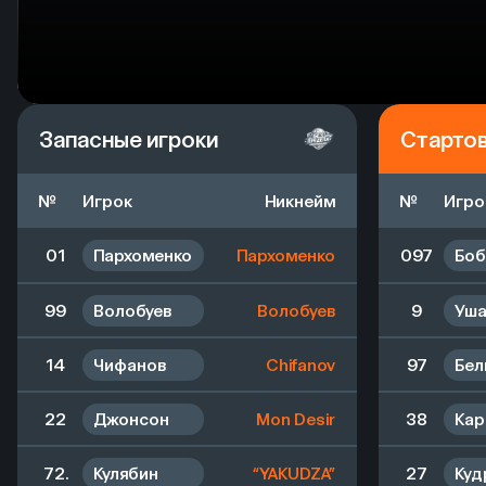
Запасные игроки
Старто
№
Игрок
Никнейм
№
Игро
01
Пархоменко
Пархоменко
097
Боб
99
Волобуев
Волобуев
9
Уша
14
Чифанов
Chifanov
97
Бел
22
Джонсон
Mon Desir
38
Кар
72.
Кулябин
“YAKUDZA”
27
Куд