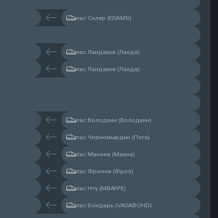
пас Скляр (EDAMS)
пас Ландаков (Ланда)
пас Ландаков (Ланда)
пас Володкин (Володкин)
пас Черномырдин (Пога)
пас Манаев (Манна)
пас Фролов (Фрол)
пас Нту (MBAYPE)
пас Бондарь (VAGABOND)