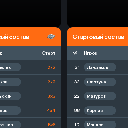
вый состав
Стартовый состав
к
Старт
№
Игрок
ылев
2x2
31
Ландаков
ков
2x2
33
Фартуна
ьский
3x3
22
Мазуров
пов
4x4
96
Карпов
ряшов
5x5
10
Манаев