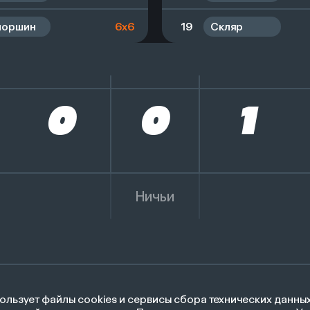
йоршин
6x6
19
Скляр
0
0
1
Ничьи
Разработано
пользует файлы cookies и сервисы сбора технических данны