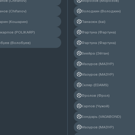
нов (Chifanov)
Морозов (Морозов)
нов (Chifanov)
Володкин (Володкин)
арин (Кошарин)
Панасюк (kai)
икарпов (POLIKARP)
Фартуна (Фартуна)
обуев (Волобуев)
Фартуна (Фартуна)
Виейра (Эйтан)
Мазуров (МАЗУР)
Мазуров (МАЗУР)
Скляр (EDAMS)
Фролов (Фрол)
Карпов (Чужой)
Бондарь (VAGABOND)
Мазуров (МАЗУР)