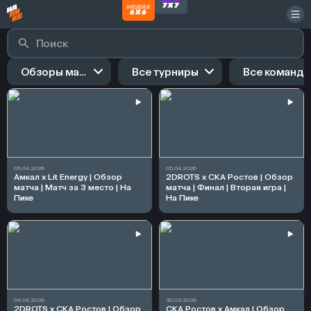
Обзоры матчей
Все турниры
Все команд
05.04.2026
05.04.2026
Амкал х Lit Energy | Обзор
2DROTS x СКА Ростов | Обзор
матча | Матч за 3 место | На
матча | Финал | Вторая игра |
Пике
На Пике
04.04.2026
30.03.2026
2DROTS x СКА Ростов | Обзор
СКА Ростов х Амкал | Обзор