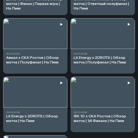
матча | Финал | Первая игра |
матча | Ответный полуфинал |
На Пике
На Пике
30.03.2026
29.03.2026
Амкал х СКА Ростов | Обзор
Lit Energy x 2DROTS | Обзор
матча | Полуфинал | На Пике
матча | Полуфинал | На Пике
28.03.2026
26.03.2026
Lit Energy x 2DROTS | Обзор
ФК 10 х СКА Ростов | Обзор
матча | На Пике
матча | 1/4 Финала | На Пике