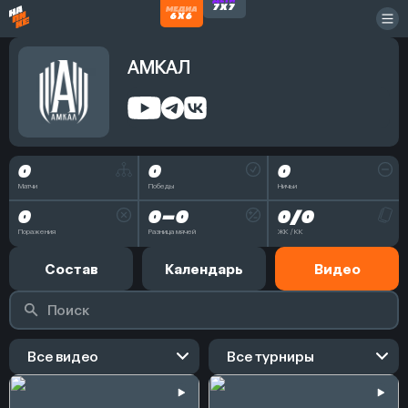
АМКАЛ
0
0
0
Матчи
Победы
Ничьи
0
0 – 0
0 / 0
Поражения
Разница мячей
ЖК / КК
Состав
Календарь
Видео
Все видео
Все турниры