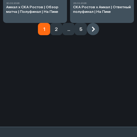
30.03.2026
29.03.2026
Амкал х СКА Ростов | Обзор
СКА Ростов х Амкал | Ответный
матча | Полуфинал | На Пике
полуфинал | На Пике
1
2
...
5