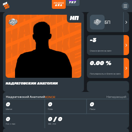
НП
БП
-3
Очки в фентези лиге
0.00 %
Популярность в Фэнтези лиге
НАДРАТОВСКИЙ АНАТОЛИЙ
Надратовский Анатолий
Нападающий
KONOR
0
0
0
Матчи
Голы
Пасы
0
0 / 0
Гол + пас
ЖК / КК