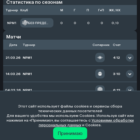
Статистика по сезонам
Турнир
Клуб
М
Г
П
Г+П
ЖК / КК
NPM1
БЕЗ ПРЕДЕЛА
0
0
0
0
0 / 0
Матчи
Дата
Турнир
Соперник
Счет
21.03.26
NPM1
4:12
Начал игру
Запас
14.03.26
NPM1
3:10
Начал игру
Запас
04.03.26
NPM1
6:13
Начал игру
Запас
Этот сайт использует файлы cookies и сервисы сбора
07.02.26
NPM1
5:6
технических данных посетителей
Для вашего удобства мы используем Cookies. Используя сайт или
нажимая на «Принимаю», вы соглашаетесь с
Начал игру
Условиями обработки
Запас
Разработано
персональных данных
и Cookies.
Принимаю
© 2026, НаПике, все права защищены