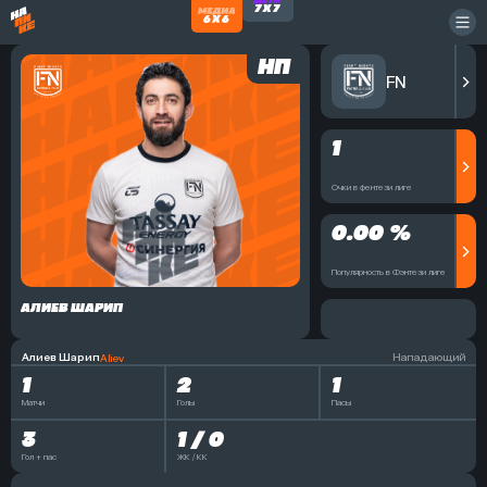
НП
FN
1
Очки в фентези лиге
0.00 %
Популярность в Фэнтези лиге
АЛИЕВ ШАРИП
Алиев Шарип
Нападающий
Aliev
1
2
1
Матчи
Голы
Пасы
3
1 / 0
Гол + пас
ЖК / КК