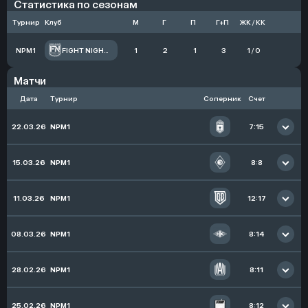
Статистика по сезонам
Турнир
Клуб
М
Г
П
Г+П
ЖК / КК
NPM1
FIGHT NIGHTS
1
2
1
3
1 / 0
Матчи
Дата
Турнир
Соперник
Счет
22.03.26
NPM1
7:15
Начал игру
Запас
15.03.26
NPM1
8:8
Начал игру
Запас
11.03.26
NPM1
12:17
Начал игру
Запас
08.03.26
NPM1
8:14
Начал игру
Запас
28.02.26
NPM1
8:11
Начал игру
Старт
Передач
1
25.02.26
NPM1
8:12