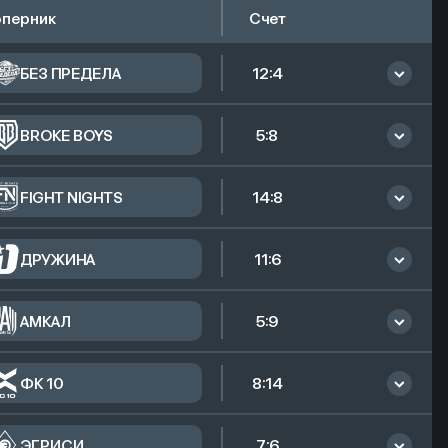
перник
Счет
БЕЗ ПРЕДЕЛА
12:4
Запас
BROKE BOYS
5:8
Запас
FIGHT NIGHTS
14:8
Запас
ДРУЖИНА
11:6
Запас
АМКАЛ
5:9
Запас
ФК 10
8:14
Запас
ЭГРИСИ
7:6