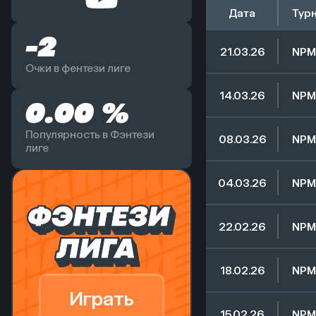
Дата
Тур
-2
21.03.26
NPM
Очки в фентези лиге
Начал игру
14.03.26
NPM
0.00 %
Начал игру
Популярность в Фэнтези
08.03.26
NPM
лиге
Начал игру
04.03.26
NPM
Начал игру
22.02.26
NPM
Начал игру
18.02.26
NPM
Играть
Начал игру
15.02.26
NPM