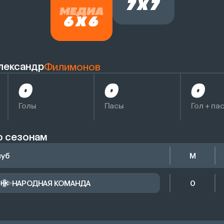
лександр
Филимонов
0
0
0
Голы
Пасы
Гол + па
о сезонам
луб
М
НАРОДНАЯ КОМАНДА
0