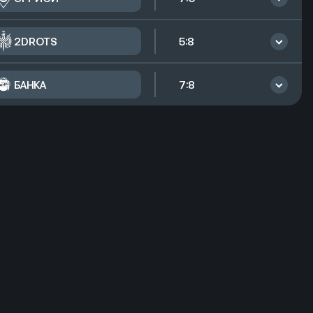
Запас
2DROTS
5:8
получено
1
БАНКА
7:8
Запас