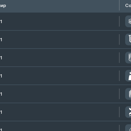
нир
Со
1
1
1
1
1
1
1