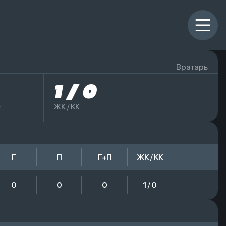
Вратарь
1 / 0
с
ЖК / КК
Г
П
Г+П
ЖК / КК
0
0
0
1 / 0